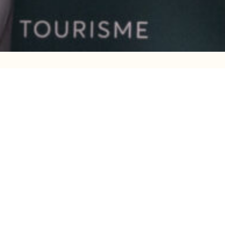
urable et responsable
lors du
Des installations qui durent et
tallations inclusives : le
 des espaces où tout le monde peut
ns font le bonheur des campeurs et
isir partagé et d’inclusion.