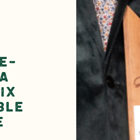
e-
a
ix
ble
e