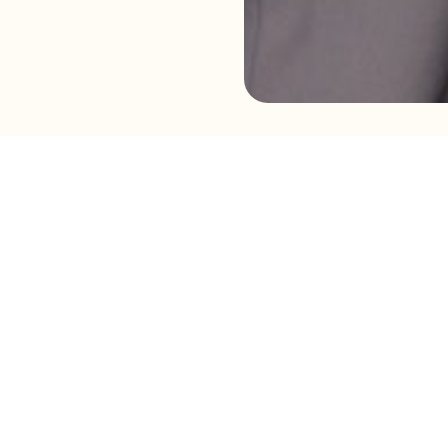
est extrêmement fier d’avoir reçu le prix
Tourisme d
isme Montérégie
pour son projet
Innover par le jeu :
ouligne l’impact positif et durable de ses récentes ins
eux adaptés.
ute simple, mais profondément porteuse de sens : créer
r, peu importe ses capacités. Aujourd’hui, ces installatio
nt devenues de véritables lieux de rassemblement, de pla