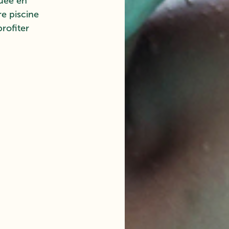
uée en
e piscine
profiter