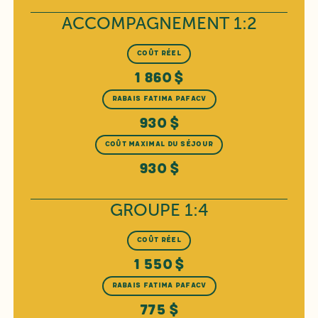
ACCOMPAGNEMENT 1:2
COÛT RÉEL
1 860 $
RABAIS FATIMA PAFACV
930 $
COÛT MAXIMAL DU SÉJOUR
930 $
GROUPE 1:4
COÛT RÉEL
1 550 $
RABAIS FATIMA PAFACV
775 $