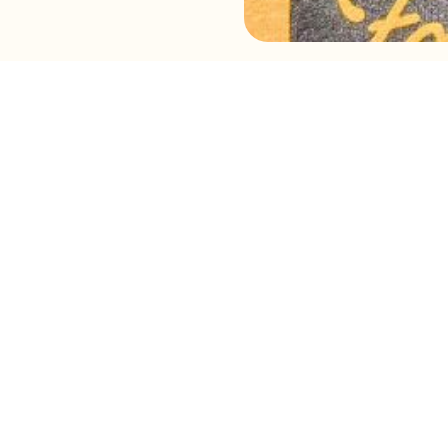
TÉ
SERVICES
S’insc
ION
NOS CAMPS
ACCUEIL DE GROUPES
HÉBERGEMENT ADAPTÉ
SORTIES SCOLAIRES
PROGRAMME ARC-EN-CIEL
J'ACCEPTE 
RÉPIT DE FIN DE SEMAINE