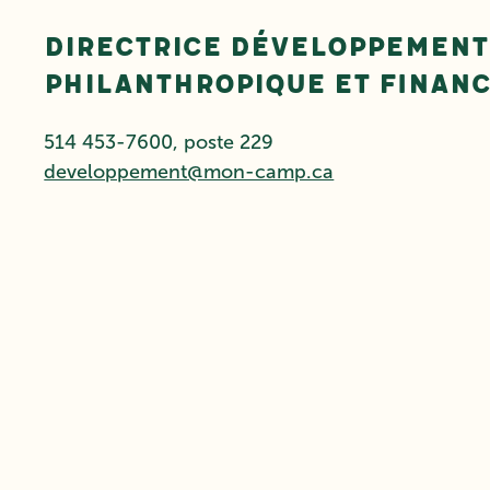
Directrice développement
philanthropique et finan
514 453-7600, poste 229
developpement@mon-camp.ca