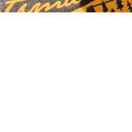
rire à l’infolettre
LA
POLITIQUE DE CONFIDENTIALITÉ
Je dénonce
Pour protéger l’intégrité physique et
psychologique des personnes