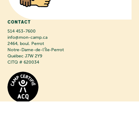
Contact
514 453-7600
info@mon-camp.ca
2464, boul. Perrot
Notre-Dame-de-l’Île‑Perrot
Québec J7W 2Y9
CITQ # 620034
FACEBOOK
INSTAGRAM
LINKEDIN
TIKTOK
YOUTUBE