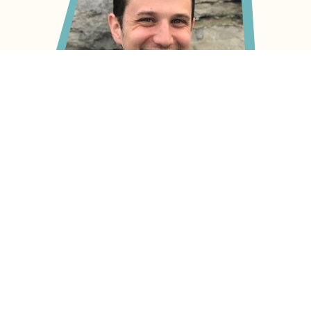
Alexande Émond-Bélisle
Président